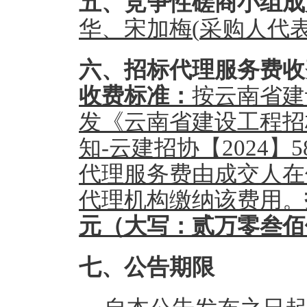
五、
竞争性磋商小组成
华、宋加梅
(
采购人
代
六、
招标
代理服务
费
收
收费标准
：
按云南省建
发《云南省建设工程招
知
-云建招协【2024
代理服务费由
成交人
在
代理机构
缴纳
该费用
。
元（大写：贰万零叁佰
七、公告期限