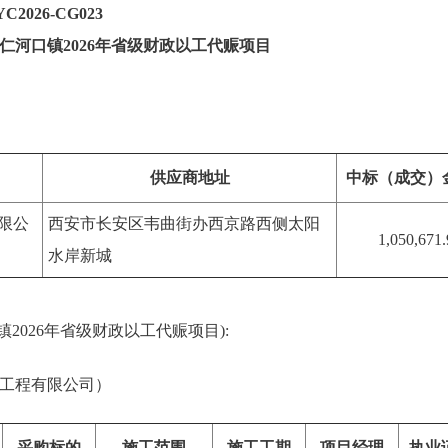
026-CG023
仁河口镇2026年省级财政以工代赈项目
供应商地址
中标（成交）
限公
西安市长安区韦曲街办西京路西侧太阳
1,050,671
水岸新城
镇2026年省级财政以工代赈项目):
工程有限公司）
采购标的
施工范围
施工工期
项目经理
执业