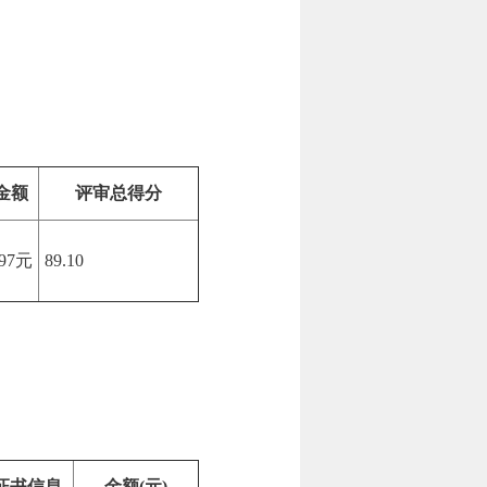
金额
评审总得分
.97元
89.10
证书信息
金额(元)