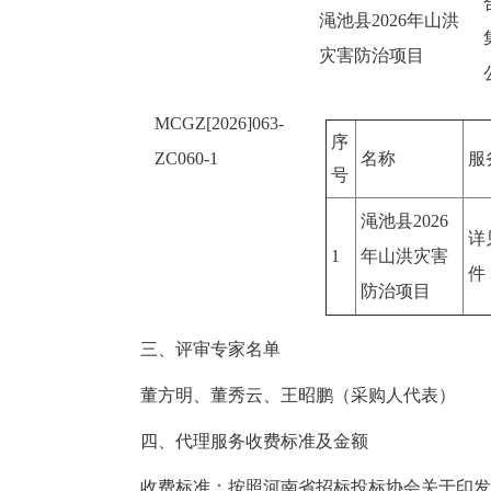
渑池县2026年山洪
灾害防治项目
MCGZ[2026]063-
序
ZC060-1
名称
服
号
渑池县2026
详
1
年山洪灾害
件
防治项目
三、评审专家名单
董方明、董秀云、王昭鹏（采购人代表）
四、代理服务收费标准及金额
收费标准：按照河南省招标投标协会关于印发