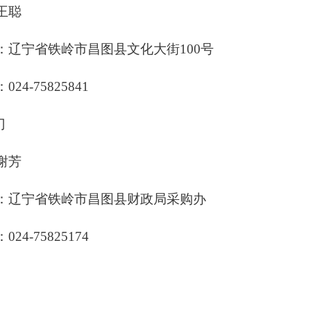
王聪
：辽宁省铁岭市昌图县文化大街100号
24-75825841
门
谢芳
：辽宁省铁岭市昌图县财政局采购办
24-75825174