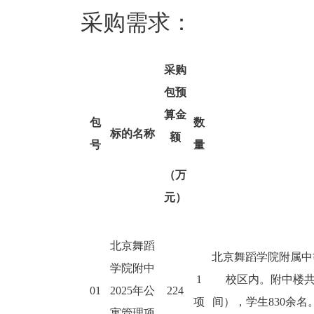
采购需求：
采购
包预
算金
包
数
标的名称
额
号
量
（万
元）
北京舞蹈
北京舞蹈学院附属中
学院附中
1
校区内。附中楼
01
2025
年公
224
项
间），学生
830
余名
寓管理项