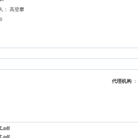
： 高登攀
0
代理机构
：
pdf
pdf