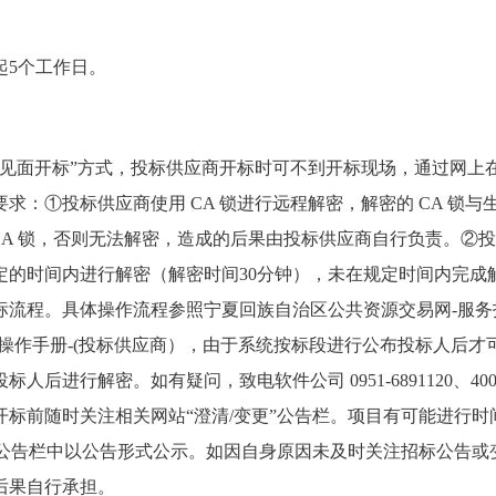
起5个工作日。
不见面开标”方式，投标供应商开标时可不到开标现场，通过网上
求：①投标供应商使用 CA 锁进行远程解密，解密的 CA 锁
 CA 锁，否则无法解密，造成的后果由投标供应商自行负责。②
定的时间内进行解密（解密时间30分钟），未在规定时间内完成
标流程。具体操作流程参照宁夏回族自治区公共资源交易网-服务指
购操作手册-(投标供应商），由于系统按标段进行公布投标人后才
人后进行解密。如有疑问，致电软件公司 0951-6891120、4009
开标前随时关注相关网站“澄清/变更”公告栏。项目有可能进行
”公告栏中以公告形式公示。如因自身原因未及时关注招标公告或
后果自行承担。