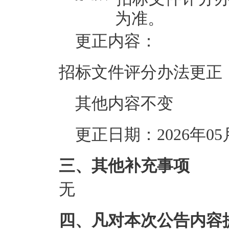
为准。
更正内容：
招标文件评分办法更正
其他内容不变
更正日期：
2026年0
三、其他补充事项
无
四、凡对本次公告内容