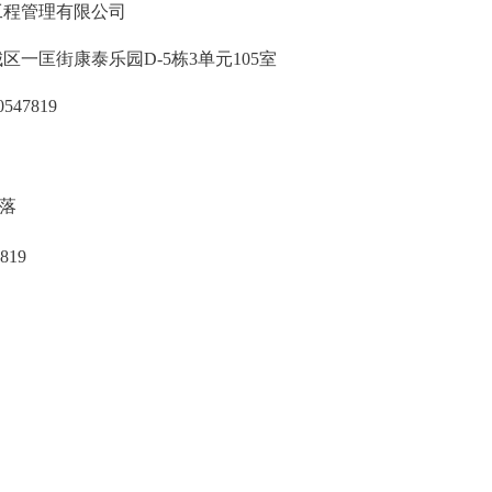
工程管理有限公司
区一匡街康泰乐园D-5栋3单元105室
0547819
落
7819