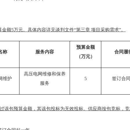
算金额5万元
。具体内容详见
谈判
文件“第三章 项目采购需求”
。
预算金额
名称
服务内容
合同履
（万元）
高压电网维修和保养
网维护
5
签订合
服务
过该包预算金额，其该包投标为无效投标。供应商按包竞标，竞