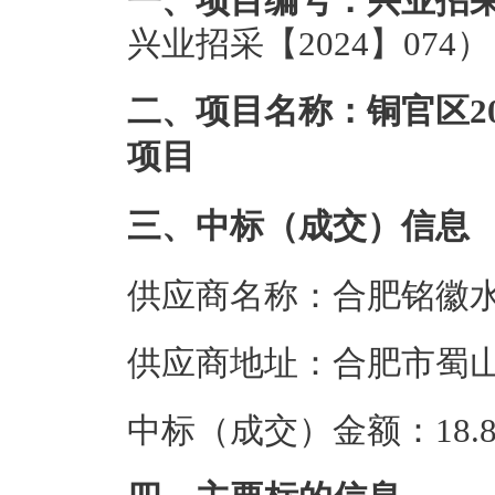
一、项目编号：兴业招采【
兴业招采【2024】074）
二、项目名称：铜官区2
项目
三、中标（成交）信息
供应商名称：合肥铭徽
供应商地址：合肥市蜀山区
中标（成交）金额：18.8