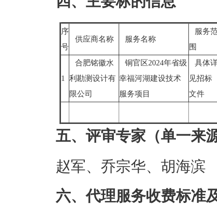
四、主要标的信息
序
服务
供应商名称
服务名称
号
围
合肥铭徽水
铜官区2024年省级
具体
1
利勘测设计有
幸福河湖建设技术
见招标
限公司
服务项目
文件
五、评审专家（单一来
赵军、乔宗华、胡海滨
六、代理服务收费标准