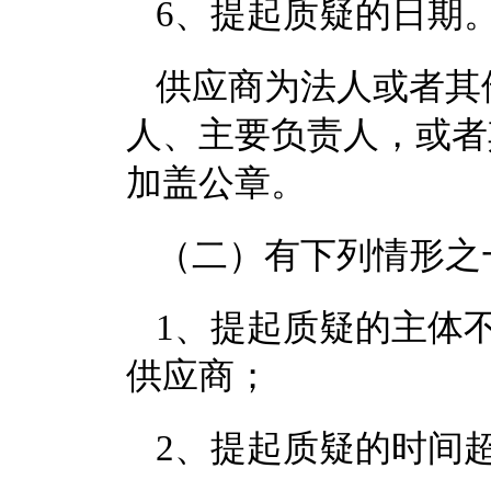
6、提起质疑的日期
供应商为法人或者其
人、主要负责人，或者
加盖公章。
（二）有下列情形之
1、提起质疑的主体
供应商；
2、提起质疑的时间