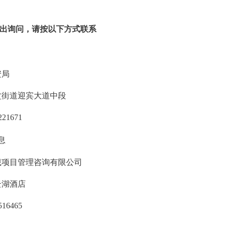
出询问，请按以下方式联系
安局
盆街道迎宾大道中段
221671
息
诚项目管理咨询有限公司
云湖酒店
516465