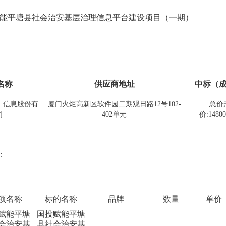
能平塘县社会治安基层治理信息平台建设项目（一期）
名称
供应商地址
中标（
）信息股份有
厦门火炬高新区软件园二期观日路12号102-
总价
司
402单元
价:14800
：
项名称
标的名称
品牌
数量
单价
赋能平塘
国投赋能平塘
会治安基
县社会治安基