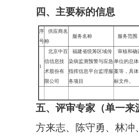
四、主要标的信息
序
供应商名
服务名称
服务范
号
称
北京中百
福建省统筹区域传
审核和确
信信息技
染病监测预警与应急
单位的总体
1
术股份有
指挥信息平台监理服
案等，具体
限公司
务项目
标文件。
五、评审专家（单一来
方来志、陈守勇、林冲