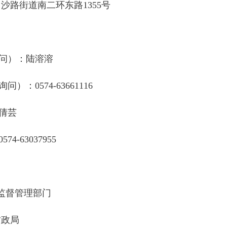
沙路街道南二环东路1355号
问）：
陆溶溶
询问）：
0574-63661116
倩芸
0574-63037955
购监督管理部门
财政局