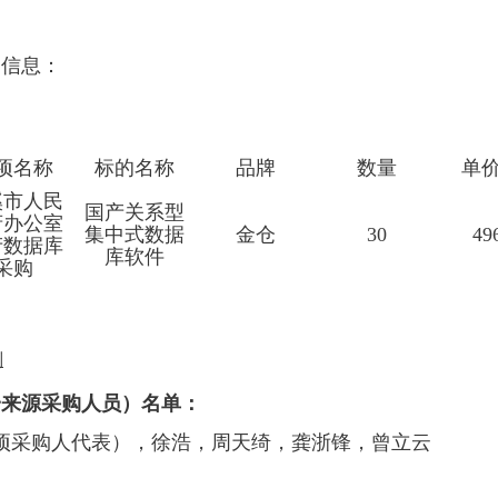
的信息：
项名称
标的名称
品牌
数量
单价
溪市人民
国产关系型
府办公室
集中式数据
金仓
30
49
产数据库
库软件
采购
则
一来源采购人员）名单：
项采购人代表），徐浩，周天绮，龚浙锋，曾立云