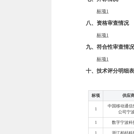
标项1
八
、资格审查情况
标项1
九
、符合性审查情
标项1
十
、技术评分明细
标项
供应
中国移动通信
1
公司宁
1
数字宁波科
1
浙江柏桔科