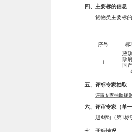
四、主要标的信息
货物类主要标
序号
标
慈
政
1
国
五、评标专家抽取
评审专家抽取规
六、
评审专家（单
赵剑钧（第1标
七
、开标情况