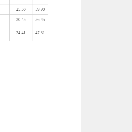
25.38
59.98
30.45
56.45
24.41
47.31