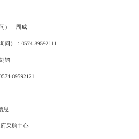
问）：
周威
询问）：
0574-89592111
剑钧
0574-89592121
信息
政府采购中心