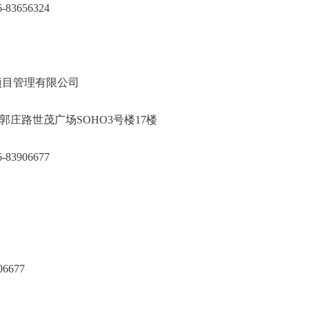
516-83656324
中瑞建设项目管理有限公司
云龙区郭庄路世茂广场SOHO3号楼17楼
/0516-83906677
6677