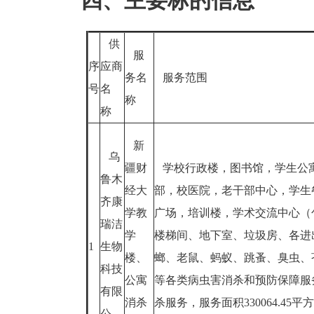
四、主要标的信息
供
服
序
应商
务名
服务范围
号
名
称
称
新
乌
疆财
学校行政楼，图书馆，学生公
鲁木
经大
部，校医院，老干部中心，学生
齐康
学教
广场，培训楼，学术交流中心（
瑞洁
学
楼梯间、地下室、垃圾房、各进
1
生物
楼、
螂、老鼠、蚂蚁、跳蚤、臭虫、
科技
公寓
等各类病虫害消杀和预防保障服
有限
消杀
杀服务，服务面积330064.45
公