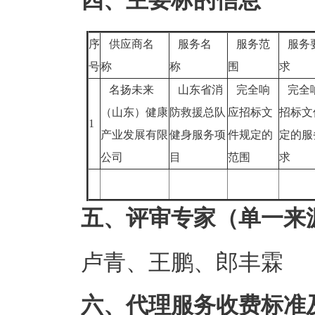
四、主要标的信息
序
供应商名
服务名
服务范
服务
号
称
称
围
求
名扬未来
山东省消
完全响
完全
（山东）健康
防救援总队
应招标文
招标文
1
产业发展有限
健身服务项
件规定的
定的服
公司
目
范围
求
五、评审专家（单一来
卢青、王鹏、郎丰霖
六、代理服务收费标准