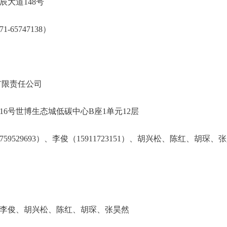
龙区北辰大道148号
871-65747138）
明晨晟招标有限责任公司
世博路16号世博生态城低碳中心B座1单元12
59529693）、李俊（15911723151）、胡兴松、陈红、胡琛、
然
李俊、胡兴松、陈红、胡琛、张昊然