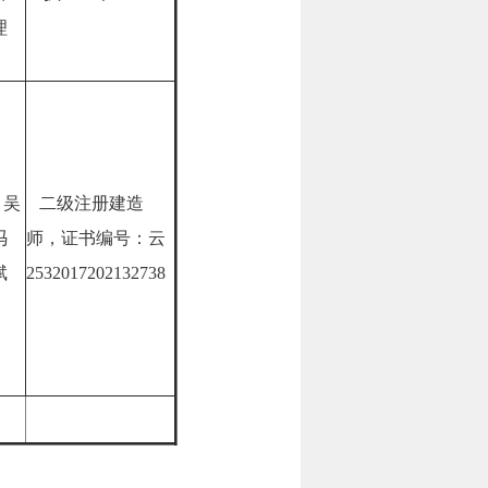
理
吴
二级注册建造
冯
师，证书编号：云
斌
2532017202132738