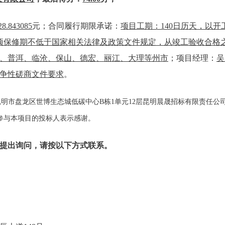
28.843085
元；合同履行期限承诺：
项目工期：140日历天，以
项保修期不低于国家相关法律及政策文件规定，从竣工验收合格
、普洱、临沧、保山、德宏、丽江、大理等州市
；项目经理：
吴
争性磋商文件要求
。
昆明市盘龙区世博生态城低碳中心
B栋1单元12层昆明晨晟招标有限责任
参与本项目的投标人表示感谢。
提出询问，请按以下方式联系。
地震局