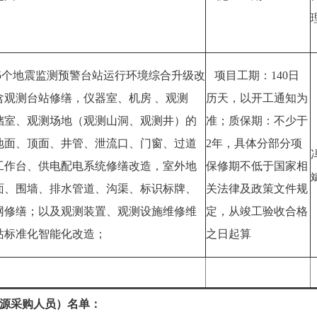
5个地震监测预警台站运行环境综合升级改
项目工期：140日
含观测台站修缮，仪器室、机房 、观测
历天，以开工通知为
储室、观测场地（观测山洞、观测井）的
准；质保期：不少于
地面、顶面、井管、泄流口、门窗、过道
2年，具体分部分项
工作台、供电配电系统修缮改造，室外地
保修期不低于国家相
面、围墙、排水管道、沟渠、标识标牌、
关法律及政策文件规
网修缮；以及观测装置、观测设施维修维
定，从竣工验收合格
站标准化智能化改造；
之日起算
源采购人员）名单：