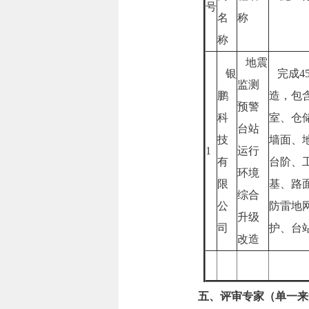
号
名
称
称
地震
银
完成4
监测
鹏
造，包
预警
科
室、仓
台站
技
墙面、
1
运行
有
台阶、
环境
限
基、路
综合
公
防雷地
升级
司
护、台
改造
五、评审专家（单一来