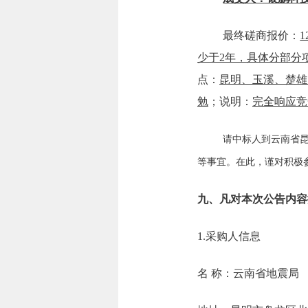
最终磋商报价：
1
少于2年，具体分部分
点：
昆明、玉溪、楚雄
勉
；说明：
完全响应竞
请中标人到云南省
等事宜。在此，谨对积极
九、凡对本次公告内容
1.采购人信息
名 称：云南省