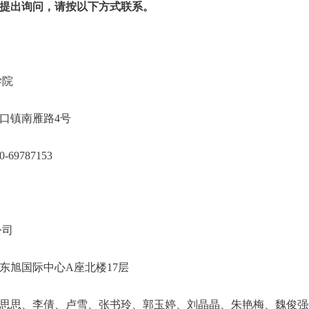
提出询问，请按以下方式联系。
防救援学院
昌平区南口镇南雁路4号
10-69787153
钰招标有限公司
市丰台区东旭国际中心A座北楼17层
、李倩、卢雪、张书玲、郭玉婷、刘晶晶、朱艳梅、魏俊强010-6062