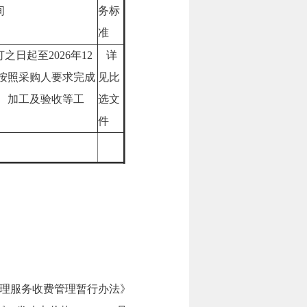
间
务标
准
日起至2026年12
详
，按照采购人要求完成
见比
、加工及验收等工
选文
件
理服务收费管理暂行办法》