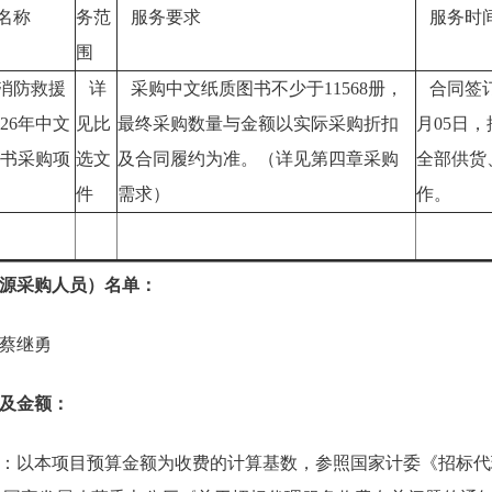
名称
务范
服务要求
服务时
围
消防救援
详
采购中文纸质图书不少于11568册，
合同签订之
026年中文
见比
最终采购数量与金额以实际采购折扣
月05日
书采购项
选文
及合同履约为准。（详见第四章采购
全部供货
件
需求）
作。
源采购人员）名单：
蔡继勇
及金额：
：以本项目预算金额为收费的计算基数，参照国家计委《招标代