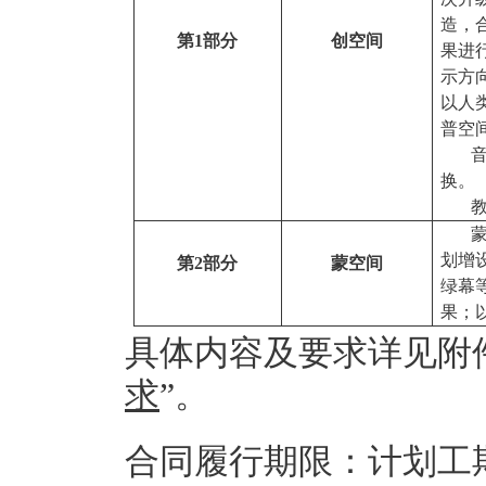
造，
第1部分
创空间
果进
示方
以人
普空
换。
划增
第2部分
蒙空间
绿幕
果；
具体内容及要求详见附
求
”。
合同履行期限：计划工期