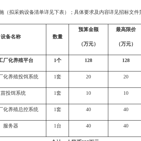
施
（
拟采购设备清单详见
下表
）
；具体要求及内容详见招标文件
预算金额
最高限价
设备名称
数量
（万元）
（万元）
工厂化养殖平台
1
个
128
128
厂化养殖投饵系统
1套
20
20
鱼苗投饵系统
1套
10
10
厂化养殖总控系统
1套
40
40
服务器
1台
40
40