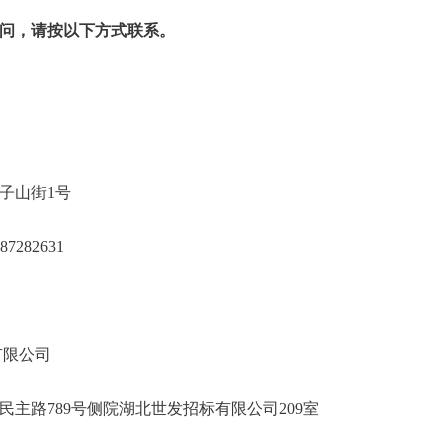
问，请按以下方式联系。
业大学
洪山区狮子山街1号
27-87282631
北世发招标有限公司
武昌区民主路789号侧院湖北世发招标有限公司