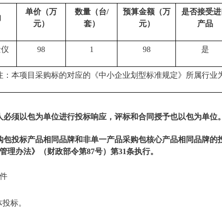
单价（万
数量
（
台/
预算金额（万
是否接受进
的
元）
套
）
元）
产品
量仪
98
1
98
是
注：本项目采购标的对应的《中小企业划型标准规定》所属行业
人必须以包为单位进行投标响应，评标和合同授予也以包为单位
购包投标产品相同品牌和非单一产品采购包核心产品相同品牌的
管理办法》（财政部令第87号）第31条执行。
件
体投标。