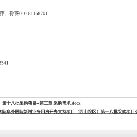
、吴萍、孙薇010-81168701
541
第十八批采购项目--第三章 采购需求.docx
学院阜外医院新增业务用房开办支持项目（西山院区）第十八批采购项目公开