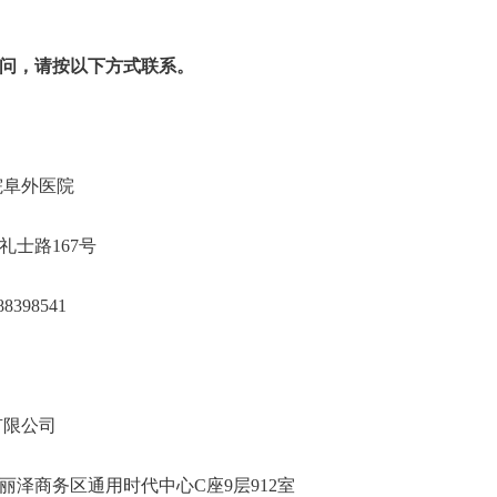
问，请按以下方式联系。
学科学院阜外医院
城区北礼士路167号
0-88398541
技国际招标有限公司
丰台区丽泽商务区通用时代中心C座9层912