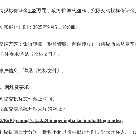
纳投标保证金
1.48
万元
，减免/降幅约
30
%
，实际交纳投标保证金
金到账截止时间：
202
5
年
9
月
5
日
10:00
时
金交纳方式：银行转账（柜台转账、网银转账）（供应商需从基本
具体要求详见《招标文件》。
金账户信息：详见《招标文件》。
、网址及要求
：同提交投标文件截止时间。
不见面交易系统开标大厅的网址：
12/BidOpening-7.1.22.2/bidopeninghallaction/hall/loginindex
。
应商应提前三十分钟，最迟不超过投标截止时间，登录开标大厅（