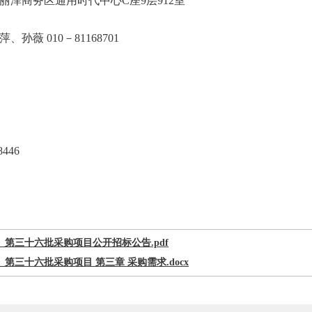
丰台区丽泽商务区通用时代中心C座9层912
、吴萍、孙薇 010－81168701
446
第三十六批采购项目公开招标公告.pdf
第三十六批采购项目 第三章 采购需求.docx