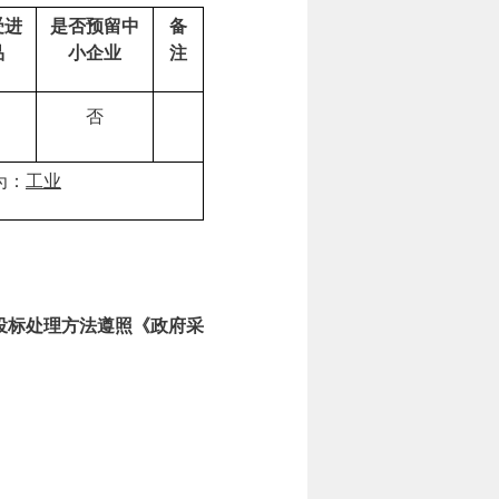
受进
是否预留中
备
品
小企业
注
否
为：
工业
。
投标处理方法遵照《政府采