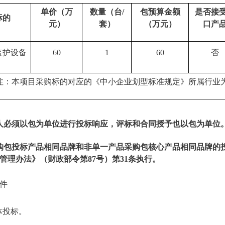
单价（万
数量
（
台/
包预算金额
是否接
标的
元）
套
）
（万元）
口产
监护设备
60
1
60
否
注：本项目采购标的对应的《中小企业划型标准规定》所属行业
人必须以包为单位进行投标响应，评标和合同授予也以包为单位
购包投标产品相同品牌和非单一产品采购包核心产品相同品牌的
管理办法》（财政部令第87号）第31条执行。
件
体投标。