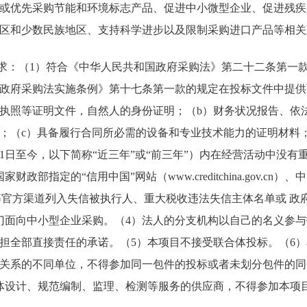
或优先采购节能和环境标志产品、促进中小微型企业、促进残疾
区和少数民族地区、支持科学进步以及限制采购进口产品等相关
要求：（1）符合《中华人民共和国政府采购法》第二十二条第一
政府采购法实施条例》第十七条第一款的规定在投标文件中提供
执照等证明文件，自然人的身份证明；（b）财务状况报告、依
；（c）具备履行合同所必需的设备和专业技术能力的证明材料
2月1日至今，以下简称“近三年”或“前三年”）内在经营活动中没
政部指定的“信用中国”网站（www.creditchina.gov.cn）、
ov.cn）等官方渠道列入失信被执行人、重大税收违法失信主体名单或
门面向中小型企业采购。（4）法人的分支机构以自己的名义参
担全部直接责任的承诺。（5）本项目不接受联合体投标。（6
关系的不同单位，不得参加同一包件的投标或者未划分包件的同
体设计、规范编制、监理、检测等服务的供应商，不得参加本项