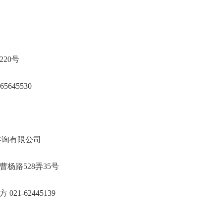
大学
海邯郸路220号
21-65645530
海中世建设咨询有限公司
市普陀区曹杨路528弄35号
尚方方 021-62445139