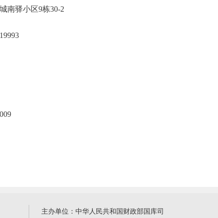
市万山区城南驿小区9栋30-2
15117719993
09
主办单位：中华人民共和国财政部国库司