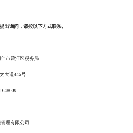
提出询问，请按以下方式联系。
总局铜仁市碧江区税务局
江区东太大道446号
5121648009
添源江工程管理有限公司