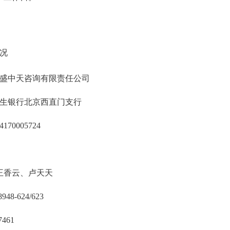
情况
盛中天咨询有限责任公司
生银行北京西直门支行
70005724
、王香云、卢天天
48-624/623
461