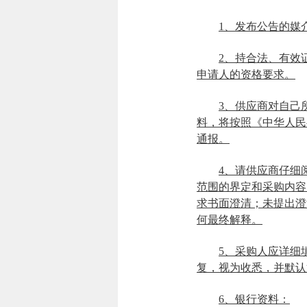
1、发布公告的媒介：中国
2、持合法、有效
申请人的资格要求。
3、供应商对自己
料，将按照《中华人民
通报。
4、请供应商仔细
范围的界定和采购内容
求书面澄清；未提出澄
何最终解释。
5、采购人应详细
复，视为收悉，并默认
6、银行资料：