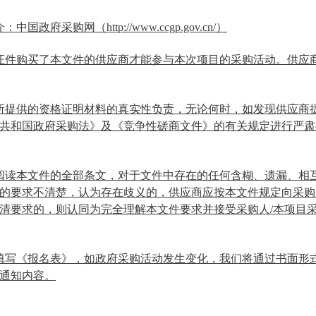
政府采购网（http://www.ccgp.gov.cn/）
证件购买了本文件的供应商才能参与本次项目的采购活动。供应
所提供的资格证明材料的真实性负责，无论何时，如发现供应商
共和国政府采购法》及《竞争性磋商文件》的有关规定进行严肃
阅读本文件的全部条文，对于文件中存在的任何含糊、遗漏、相
的要求不清楚，认为存在歧义的，供应商应按本文件规定向采购
清要求的，则认同为完全理解本文件要求并接受采购人/本项目
填写《报名表》，如政府采购活动发生变化，我们将通过书面形
通知内容。