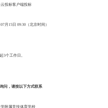
采云投标客户端投标
07月15日 09:30
（北京时间）
起3个工作日。
询问，请按以下方式联系
大学附属竞技体育学校