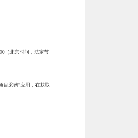
00
（北京时间，法定节
进入“项目采购”应用，在获取