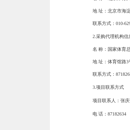
地 址：
北京市海淀
联系方式：
010-62
2.采购代理机构信
名 称：
国家体育
地 址：
体育馆路3
联系方式：
871826
3.项目联系方式
项目联系人：
张庆
电 话：
87182634