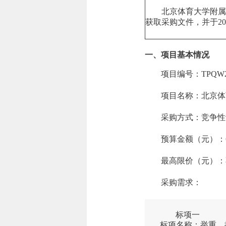
北京体育大学附属
获取采购文件，并于
2
一、项目基本情况
项目编号：
TPQW2
项目名称：
北京体
采购方式：竞争
预算金额（元）：
最高限价（元）：
采购需求：
标项一
标项名称：
举重、