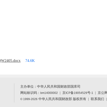
405.docx
74.6K
主办单位：中华人民共和国财政部国库司
网站标识码：
|
京
备
号
| 京公
bm14000002
ICP
19054529
-1
中华人民共和国财政部 版权所有 |
联系我们
© 1999-2026