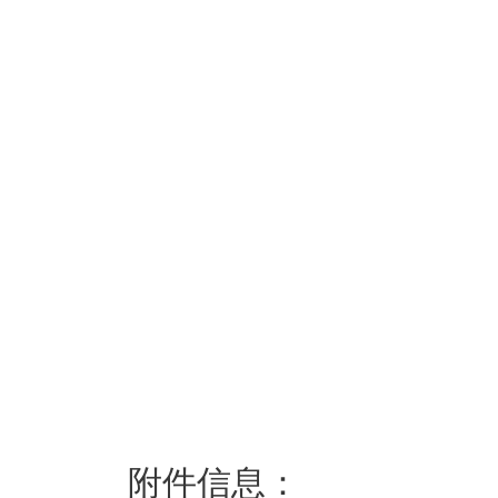
附件信息：