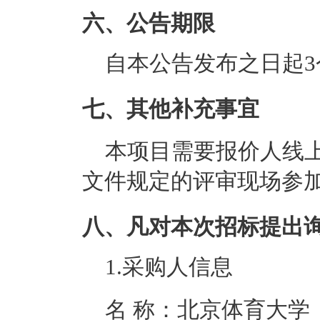
六、公告期限
自本公告发布之日起3
七、其他补充事宜
本项目需要报价人线
文件规定的评审现场参
八、凡对本次招标提出
1.采购人信息
名 称：
北京体育大学