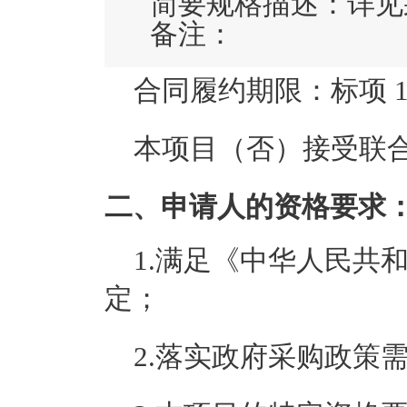
简要规格描述：
详见
备注：
合同履约期限：
标项 
本项目（
否
）接受联
二、申请人的资格要求
1.满足《中华人民共
定；
2.落实政府采购政策