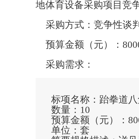
地体育设备采购项目竞
采购方式：竞争性谈
预算金额（元）：
800
采购需求：
标项名称：
跆拳道八
数量：
10
预算金额（元）：
80
单位：
套