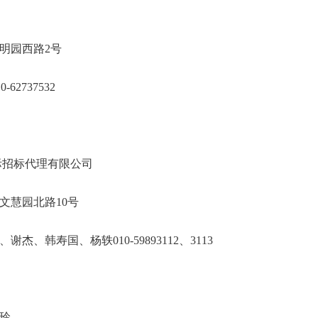
业大学
海淀区圆明园西路2号
010-62737532
中教仪国际招标代理有限公司
市海淀区文慧园北路10号
硕、谢杰、韩寿国、杨轶010-59893112、3
玲