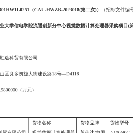
1HW1L0251（CAU-HWZB-2023018(第二次)）
（招标文件编号：0
业大学信电学院流通创新分中心视觉数据计算处理器采购项目(第
胜途科贸有限公司
区良乡凯旋大街建设路18号—D4116
800000（万元）
货物名称
货物品牌
货物型号
科贸有限公司
视觉数据计算处理器
英伟达/中国
A100/40G