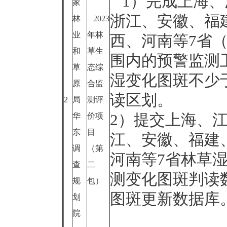
1）完成上海、
家
浙江、安徽、福
林
2023
业
年林
西、河南等7省
和
草生
围内的预警监测
草
态综
湿变化图斑不少
原
合监
读区划。
2
局
测评
2）提交上海、
华
价项
东
目
江、安徽、福建
调
（第
河南等7省林草
查
二
测变化图斑判读
规
包）
图斑更新数据库
划
院