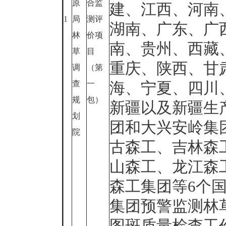
原
合监
建、江西、河南
1
局
测评
湖南、广东、广
林
价项
南、贵州、西藏
草
目
重庆、陕西、甘
调
（第
查
一
海、宁夏、四川
规
包）
新疆以及新疆生
划
团和大兴安岭集
院
古森工、吉林森
山森工、龙江森
森工集团等6个
集团预警监测林
图斑质量检查工