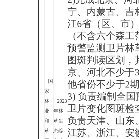
宁、内蒙古、吉
江6省（区、市
（不含六个森工
预警监测卫片林
图斑判读区划，
京、河北不少于
国
他省份不少于2
家
3) 负责编制全
林
2023
卫片变化图斑检
业
年林
负责天津、山东
和
草生
江苏、浙江、安
草
态综