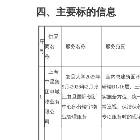
四、主要标的信息
供应
序
商名
服务名称
服务范围
号
称
上海
复旦大学2025年
室内总建筑面积1
中星集
9月-2026年2月张
研楼B1-16层
团申城
1
江复旦国际创新
实施全方位、统
物业有
中心部分楼宇物
常巡视、保洁保
限公
业管理服务
专项服务时的现
司