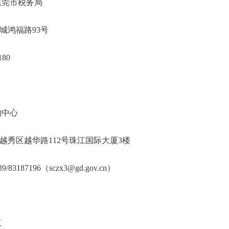
务总局东莞市税务局
莞市南城鸿福路93号
22887180
东省政府采购中心
广州市越秀区越华路112号珠江国际大厦3楼
186839/83187196（sczx3@gd.gov.cn）
工