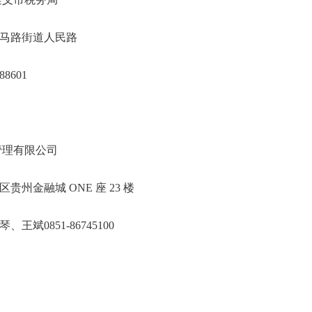
汇川区洗马路街道人民路
117788601
州中泰项目管理有限公司
观山湖区贵州金融城 ONE 座 23 楼
、王琴、王斌0851-86745100