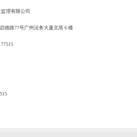
省城规建设监理有限公司
白云区启德路77号广州法务大厦北塔 6 楼
/18925177515
15