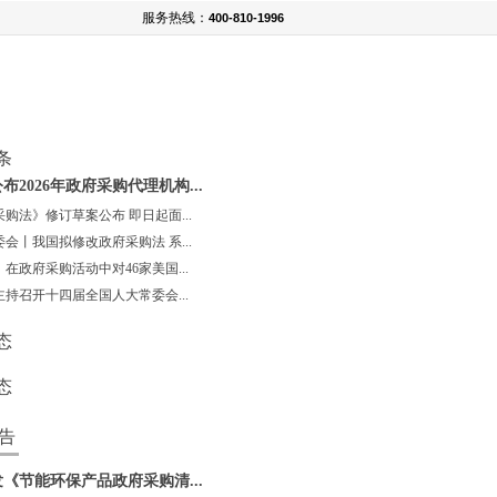
服务热线：
400-810-1996
条
布2026年政府采购代理机构...
购法》修订草案公布 即日起面...
会丨我国拟修改政府采购法 系...
在政府采购活动中对46家美国...
持召开十四届全国人大常委会...
态
态
告
《节能环保产品政府采购清...