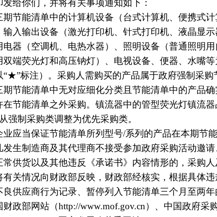
印发给你们，并将有关事项通知如下：
节能清单中的计算机设备（台式计算机、便携式计
、输入输出设备（激光打印机、针式打印机、液晶显示
用电器（空调机、电热水器）、照明设备（普通照明用
用双端荧光灯和高压钠灯）、电视设备、便器、水嘴等
以“★”标注）。采购人需购买的产品属于政府强制采购
三期节能清单中无对应细化分类且节能清单中的产品确
许在节能清单之外采购。镇流器中的管型荧光灯镇流器
，从强制采购类调整为优先采购类。
应当保证节能清单所列型号/系列的产品在本期节能
凡发生制造商及其代理商不接受参加政府采购活动邀请
正常供货以及其他违反《承诺书》内容情形的，采购人
将有关情况向财政部反映，财政部经核实，根据具体违
不良供应商行为记录、暂停列入节能清单三个月至两年
部网站（http://www.mof.gov.cn）、中国政府采