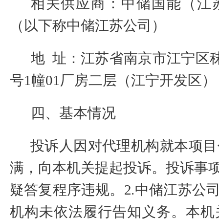
相关供应商：
中储国能（江
（以下称
中储江苏公司
）
地
址：江苏省南京市江宁区
号
1
幢
01
厂房二层（江宁开发区）
四、基本情况
投诉人因对
代理机构
就
本项目
满，向本机关提起投诉。投诉事
疑答复程序违规。
2.
中储江苏公
机构未依法履行告知义务。
本机