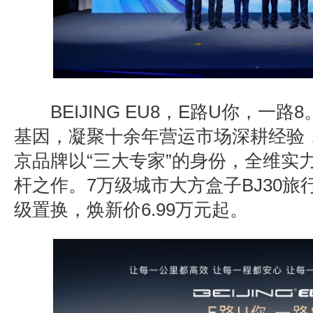
BEIJING EU8
，
E
路
U
你，一路
8
基因，凝聚十余年营运市场深耕经验
京品牌以
“
三大专家
”
的身份，全维实
杆之作。
7
万级城市大方盒子
BJ30
旅
级置换，焕新价
6.99
万元起。