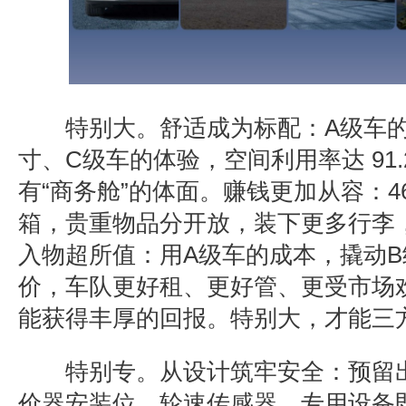
特别大。
舒适成为标配：
A
级车
寸、
C
级车的体验，空间利用率达
91
有
“
商务舱
”
的体面。
赚钱更加从容：
4
箱，贵重物品分开放，装下更多行李
入物超所值：
用
A
级车的成本，撬动
B
价，车队更好租、更好管、更受市场
能获得丰厚的回报。特别大，才能三
特别专。
从设计筑牢安全：
预留
价器安装位、轮速传感器，专用设备