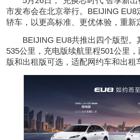
5
月
26
日，
“
充换芯时代 智享新出
市发布会在北京举行。
BEIJING EU8
轿车，以更高标准、更优体验，重新
BEIJING EU8
共推出四个版型。
535
公里，充电版续航里程
501
公里，
版和出租版可选，适配网约车和出租