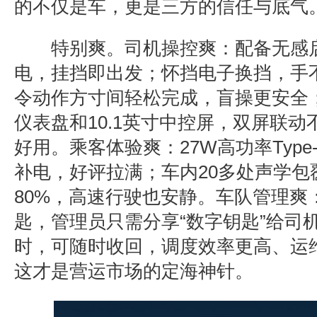
的不仅是车，更是三方的信任与底气
特别爽。
司机操控爽：
配备无感
电，挂挡即出发；怀挡电子换挡，手
令动作方寸间轻松完成，盲操更安全
仪表盘和
10.1
英寸中控屏，双屏联动
好用。
乘客体验爽：
27W
高功率
Type
补电，好评拉满；车内
20
多处声学包
80%
，高速行驶也安静。
车队管理爽
匙，管理员只需分享
“
数字钥匙
”
给司
时，可随时收回，调度效率更高、运
这才是营运市场的定海神针。