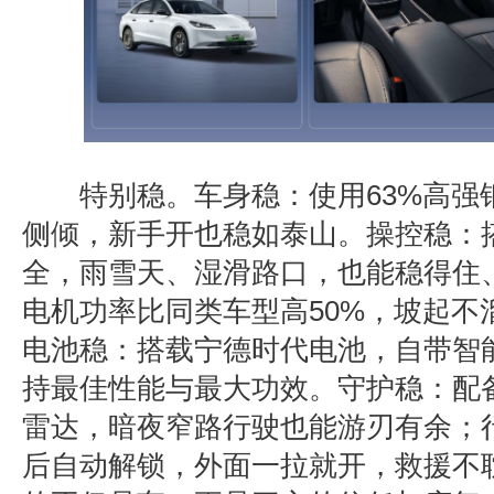
特别稳。
车身稳：
使用
63%
高强
侧倾，新手开也稳如泰山。
操控稳：
全，雨雪天、湿滑路口，也能稳得住
电机功率比同类车型高
50%
，坡起不
电池稳
：搭载宁德时代电池，自带智
持最佳性能与最大功效。
守护稳：
配
雷达，暗夜窄路行驶也能游刃有余；
后自动解锁，外面一拉就开，救援不