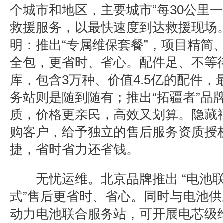
个城市和地区，主要城市
“
每
30
公里一
救援服务，以最快速度到达救援现场
明
：推出
“
专属维保套餐
”
，项目精简
全包，更省时、省心。
配件足、不等
库，包含
3
万种、价值
4.5
亿的配件，
务站则是随到随有；推出“拓疆者”品
质，价格更亲民，高效又划算。
隐藏
购客户，给予独立的售后服务资质授
捷，省时省力还省钱。
无忧运维。北京品牌推出
“
电池
式
”
售后更省时、省心。同时与电池供
动力电池联合服务站，可开展电芯级