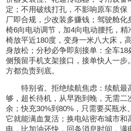
定；不用破线打孔，不影响原车质保
厂即合规，少改装多赚钱；
驾驶舱化
椅
6
向电动调节，加
4
向电动腰托，精
椅放平近
180
度，变身一米八大床，
身放松；
分秒必争即刻接单
：全车
18
侧预留手机支架接口，接单快人一步
方都负责到底。
特别省。
拒绝续航焦虑：
续航最
够，超长待机，从早跑到晚，无需二
余；快充
30%
到
80%
，只需要买瓶水
它就能满血复活；换电站密布城市和
电，比加油还快，回条消息时间，满