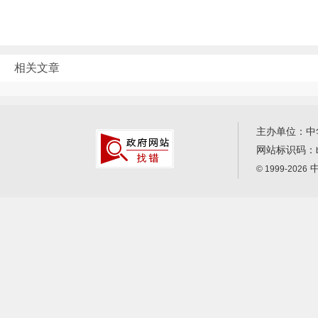
相关文章
主办单位：中
网站标识码：
中
© 1999-2026