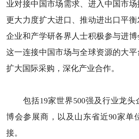
业对接中国市场需求、进入中国市场
更大力度扩大进口、推动进出口平衡
企业和产学研各界人士积极参与进博
这一连接中国市场与全球资源的大平
扩大国际采购，深化产业合作。
包括19家世界500强及行业龙头
博会参展商，以及山东省近90家单
接。