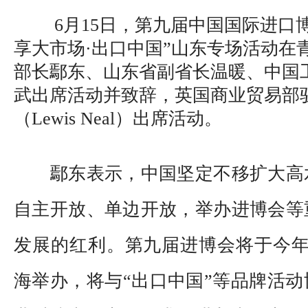
6月15日，第九届中国国际进口
享大市场·出口中国”山东专场活动在
部长鄢东、山东省副省长温暖、中国
武出席活动并致辞，英国商业贸易部
（Lewis Neal）出席活动。
鄢东表示，中国坚定不移扩大高
自主开放、单边开放，举办进博会等
发展的红利。第九届进博会将于今年1
海举办，将与“出口中国”等品牌活