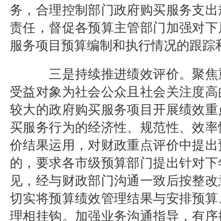
务，
合理控制
部门
政府购买服务支出
责任，督促各预算主管部门
加强对下
服务
项目
预算编制和执行情况的跟踪
三是
持续推进绩效评价
。
聚焦
受益对象为社会公众且社会关注度高
较大的政府购买服务项目开展
绩效重
买服务行为的经济性、规范性、效率
价
结果运用
，
对财政重点评价中提出
的，要求各市级
预算
部门提出针对下
见，经与财政部门沟通一致后按整改
切实
将
预算绩效管理结果与安排预算
理相挂钩。
加强业务沟通指导，
有序