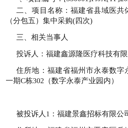
二、项目名称
：福建省县域医共
（分包五）集中采购(四次)
三、相关当事人
投诉人：
福建鑫源隆医疗科技有限
住所地：福建省
福州市永泰数字
一期C栋302（数字永泰产业园内）
被投诉人1：福建景鑫招标有限公