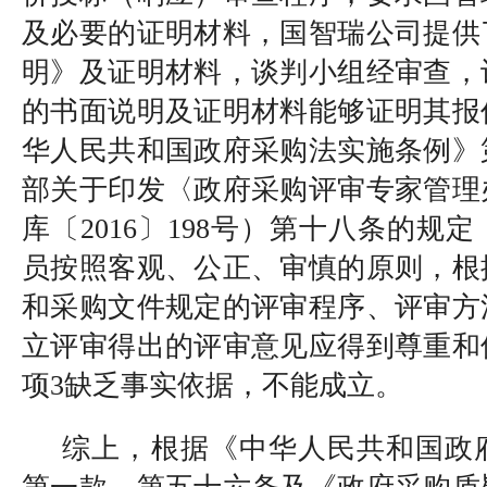
及必要的证明材料，国智瑞公司提供
明》及证明材料，谈判小组经审查，
的书面说明及证明材料能够证明其报
华人民共和国政府采购法实施条例》
部关于印发〈政府采购评审专家管理
库〔2016〕198号）第十八条的规
员按照客观、公正、审慎的原则，根
和采购文件规定的评审程序、评审方
立评审得出的评审意见应得到尊重和
项3缺乏事实依据，不能成立。
综上，根据《中华人民共和国政