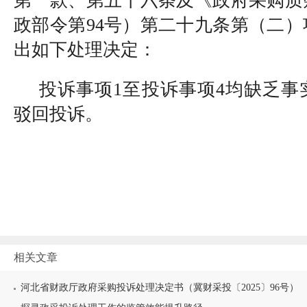
第一款、第五十六条及《政府采购质
政部令第94号）第二十九条第（二
出如下处理决定：
投诉事项1至投诉事项4均缺乏事
驳回投诉。
相关文章
河北省财政厅政府采购投诉处理决定书（冀财采投〔2025〕96号）