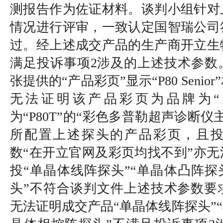
测报告作为佐证材料。谈判小组针对
情况进行评审，一致认定国智瑞公司
过。经上述成交产品的生产商开立生
满足投诉事项2涉及的上述技术参数
张提供的“产品彩页”显示“P80 Seni
无法证明该产品彩页为品牌为“
为“P80T”的“彩色多普勒超声诊断
所配置上述探头的产品彩页，且
数“在开立官网及彩页均找不到”亦
投“单晶体线阵探头”“单晶体凸阵探
头”不符合谈判文件上述技术参数要
无法证明成交产品“单晶体线阵探头”“