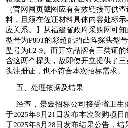
（官网网页截图应有有效链接可供查
料，且须在佐证材料具体内容处标示
应关系。】从福建省政府采购网可知
型号为P80T的彩超配的凸阵探头型号
型号为L2-9。而开立品牌有三类证
含这两个探头，故即使开立提供了三
头注册证，也不符合本次招标需求。
五、处理依据及结果
经查，景鑫招标公司接受省卫生
于2025年8月21日发布本次采购项
于2025年8月28日发布结果公告，