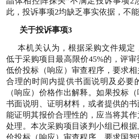
晶体相控阵探头”不满足投诉事项2
此，投诉事项2均缺乏事实依据，不
关于投诉事项3
本机关认为，根据采购文件规定
低于采购项目最高限价45%的，评
低价投标（响应）审查程序，要求相
合理的时间内提供书面说明及必要
（响应）价格作出解释。如果投标（
书面说明、证明材料，或者提供的书
能证明其报价合理性的，应当将其作
处理。本次采购项目谈判小组已根据
价投标（响应）审查程序，要求国智