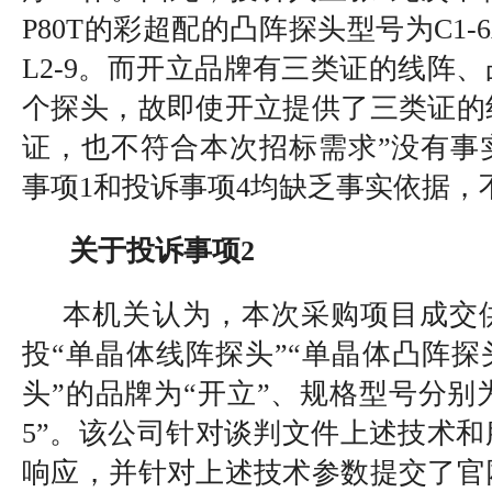
P80T的彩超配的凸阵探头型号为C1
L2-9。而开立品牌有三类证的线阵
个探头，故即使开立提供了三类证的
证，也不符合本次招标需求”没有事
事项1和投诉事项4均缺乏事实依据，
关于投诉事项2
本机关认为，本次采购项目成交
投“单晶体线阵探头”“单晶体凸阵探
头”的品牌为“开立”、规格型号分别为“L2-
5”。该公司针对谈判文件上述技术
响应，并针对上述技术参数提交了官