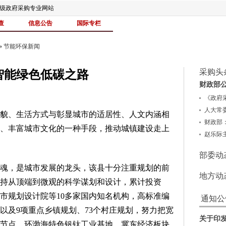
家级政府采购专业网站
查
信息公告
国际专栏
»
节能环保新闻
采购头
智能绿色低碳之路
财政部公
《政府采
人大常委
、生活方式与彰显城市的适居性、人文内涵相
财政部：
、丰富城市文化的一种手段，推动城镇建设走上
赵乐际主
部委动
，是城市发展的龙头，该县十分注重规划的前
地方动
持从顶端到微观的科学谋划和设计，累计投资
城市规划设计院等10多家国内知名机构，高标准编
通知公
以及9项重点乡镇规划、73个村庄规划，努力把宽
关于印发
节点、环渤海特色钒钛工业基地、冀东经济板块