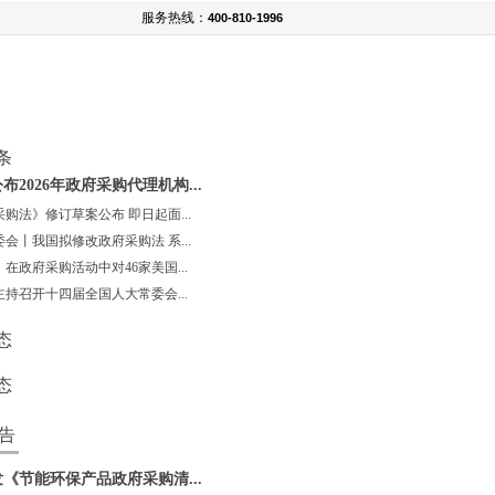
服务热线：
400-810-1996
条
布2026年政府采购代理机构...
购法》修订草案公布 即日起面...
会丨我国拟修改政府采购法 系...
在政府采购活动中对46家美国...
持召开十四届全国人大常委会...
态
态
告
《节能环保产品政府采购清...