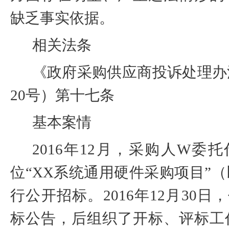
缺乏事实依据。
相关法条
《政府采购供应商投诉处理办
20
号）第十七条
基本案情
2016
年
12
月，采购人
W
委托
位“
XX
系统通用硬件采购项目”
行公开招标。
2016
年
12
月
30
日，
标公告，后组织了开标、评标工