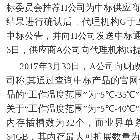
标委员会推荐
H
公司为中标供应
结果进行确认后，代理机构
G
于
中标公告，并向
H
公司发送中标
6
日，供应商
A
公司向代理机构
G
2017
年
3
月
30
日，
A
公司向财
司称
,
其通过查询中标产品的官网
品的“工作温度范围”为“
5
℃
-35
℃
关于“工作温度范围”为“
5
℃
-40
℃
内存插槽数为
32
个，而业界单
64GB
，其内存最大可扩展数量