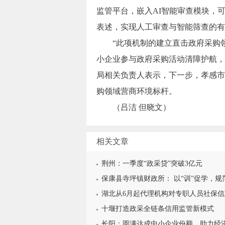
监管平台，嵌入AI智能审查模块，可
表述，实现人工审查与智能筛查的有
“此项机制的建立直击政府采购领
小企业参与政府采购活动清障护航，
局相关负责人表示，下一步，孝感市
购领域营商环境标杆。
（吕洁 但晓文）
相关文章
荆州：一季度“政采贷”突破3亿元
保康县寺坪镇财政所： 以“训”促学，规
湖北从6月起代理机构对专职人员社保
十堰打造政采全链条信用监管新模式
长阳：圆满达成中小企业份额，助力经