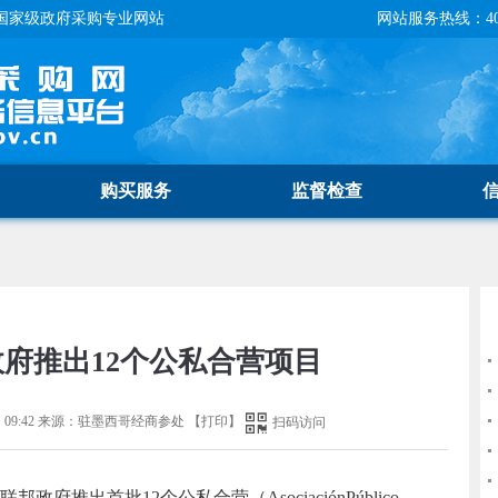
国家级政府采购专业网站
网站服务热线：400-
购买服务
监督检查
府推出12个公私合营项目
09:42
来源：
驻墨西哥经商参处
【
打印
】
扫码访问
出首批12个公私合营（AsociaciónPúblico-