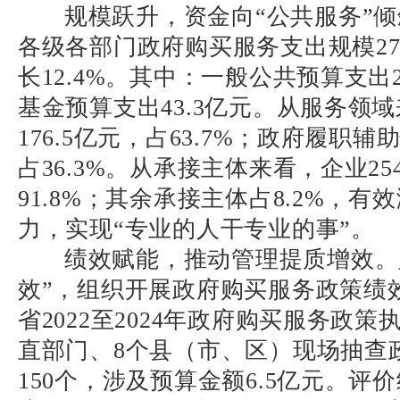
规模跃升，资金向“公共服务”
各级各部门政府购买服务支出规模
27
长
12.4%
。其中：一般公共预算支出
基金预算支出
43.3
亿元。从服务领域
176.5
亿元，占
63.7%
；政府履职辅
占
36.3%
。从承接主体来看，企业
25
91.8%
；其余承接主体占
8.2%
，有效
力，实现“专业的人干专业的事”。
绩效赋能，推动管理提质增效。
效”，组织开展政府购买服务政策绩
省
2022
至
2024
年政府购买服务政策
直部门、
8
个县（市、区）现场抽查
150
个，涉及预算金额
6.5
亿元。评价