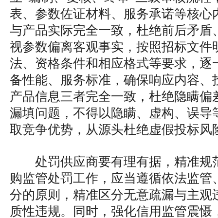
表、参数佐证材料、服务承诺等核心
与产品实际完全一致，杜绝前后矛盾
视参数偏离客观事实，按照招标文件
法、资格条件和相应格式等要求，逐
备性能、服务标准，确保响应内容、
产品信息三者完全一致，杜绝隐瞒偏
漏填问题，不得以隐瞒、虚构、误导
取竞争优势，从源头杜绝虚假投标风
处罚供应商要有理有据，精准规
购监管处罚工作，应当遵循依法监管
分的原则，精准区分无意疏漏与主观
质性违规。同时，强化信用监管震慑