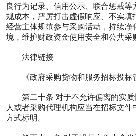
良行为记录、信用公示、联合惩戒等
规成本，严厉打击虚假响应、不实填
经营主体规范参与采购活动，持续净
境，维护财政资金使用安全和公共采
法律链接
《政府采购货物和服务招标投标
第二十条 对于不允许偏离的实
人或者采购代理机构应当在招标文件
方式标明。