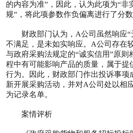
的内容为准”，因此，认为此项为“非
规”，将此项参数作负偏离进行了分
财政部门认为，A公司虽然响应“
不满足，是未如实响应。A公司存在
与政府采购法规定的“诚实信用”原则
程中有可能影响产品的质量，属于提
行为。因此，财政部门作出投诉事项
新开展采购活动，并对A公司处以相
为记录名单。
案情评析