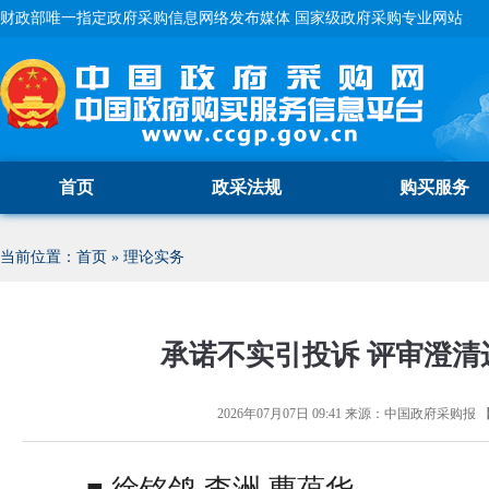
财政部唯一指定政府采购信息网络发布媒体 国家级政府采购专业网站
首页
政采法规
购买服务
当前位置：
首页
»
理论实务
承诺不实引投诉 评审澄清
2026年07月07日 09:41
来源：
中国政府采购报