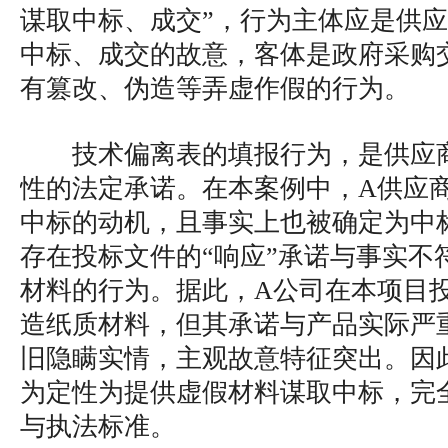
谋取中标、成交”，行为主体应是供
中标、成交的故意，客体是政府采购
有篡改、伪造等弄虚作假的行为。
技术偏离表的填报行为，是供应
性的法定承诺。在本案例中，A供应
中标的动机，且事实上也被确定为中
存在投标文件的“响应”承诺与事实不
材料的行为。据此，A公司在本项目
造纸质材料，但其承诺与产品实际严
旧隐瞒实情，主观故意特征突出。因
为定性为提供虚假材料谋取中标，完
与执法标准。