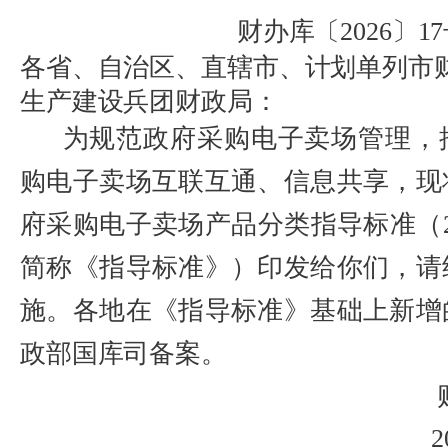
财办库〔
2026
〕
17
各省、自治区、直辖市、计划单列市
生产建设兵团财政局
：
为
规范
政府采购
电子卖场
管理，
购电子卖场互联互通、信息共享，
现
府采购电子卖场产品分类指导标准（
简称
《
指导
标准
》
）
印发给你们，请
施。
各地
在《
指导
标准》基础上
新增
政部
国库司
备案
。
2