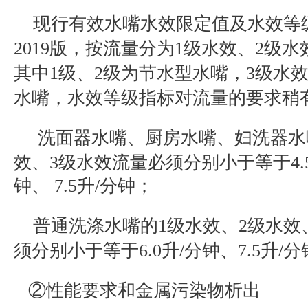
现行有效水嘴水效限定值及水效等
2019
版，按流量分为
1
级水效、
2
级水
其中
1
级、
2
级为节水型水嘴，
3
级水
水嘴，水效等级指标对流量的要求稍
洗面器水嘴、厨房水嘴、妇洗器水
效、
3
级水效流量必须分别小于等于
4.
钟、
7.5
升
/
分钟；
普通洗涤水嘴的
1
级水效、
2
级水效
须分别小于等于
6.0
升
/
分钟、
7.5
升
/
分
②性能要求和金属污染物析出