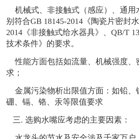
机械式
、
非接触式（感应）
、
通用
别符合
GB 18145-2014
《陶瓷片密封
2014
《非接触式给水器具》、
QB/T 13
技术条件》的要求。
性能方面包括如流量、机械强度、
求；
金属污染物析出限值方面：如铅、
硼、镉、铬、汞等限值要求
三
.
选购水嘴应考虑的主要因素：
水龙头的节水及安全涉及千家万户