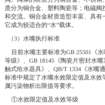
质分为铜合金、塑料陶瓷等；电磁阀
和交流。铜合金材质造型丰富、具有
它成为较适合的“水”载体。
（3）
水嘴执行标准
目前
水嘴
主要标准为
GB 25501
《
水
等级
》、
GB 18145
《陶瓷片密封水嘴
触式给水器具》、
QB/T 1334
《水嘴
标准中规定了
水嘴水效限定值及水效
属污染物析出限值
等要求。
①水效限定值及水效等级